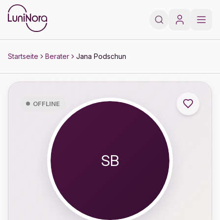
Zum Hauptinhalt springen
Zur Fußzeile springen
Startseite
Berater
Jana Podschun
OFFLINE
SB