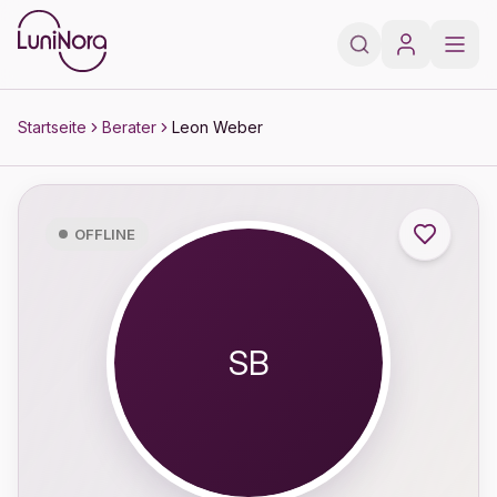
Zum Hauptinhalt springen
Zur Fußzeile springen
Startseite
Berater
Leon Weber
OFFLINE
SB