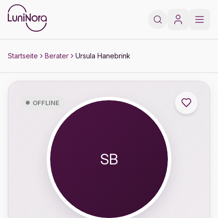
Zum Hauptinhalt springen
Zur Fußzeile springen
Startseite
Berater
Ursula Hanebrink
OFFLINE
SB